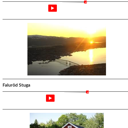
Midnattssol
Faluröd Stuga
Faluröd Stuga